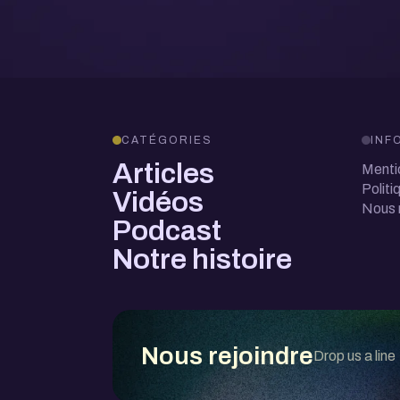
CATÉGORIES
INF
Articles
Menti
Politi
Vidéos
Nous 
Podcast
Notre histoire
Nous rejoindre
Drop us a line