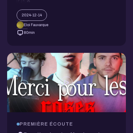
🇫🇷🔥
2024-12-14
Eloi Fauvarque
80
min
PREMIÈRE ÉCOUTE