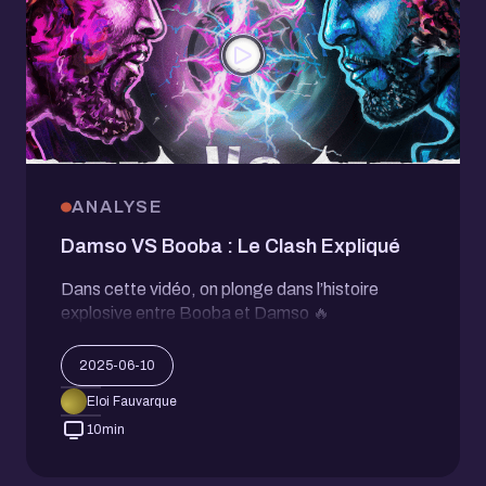
ANALYSE
Damso VS Booba : Le Clash Expliqué
Dans cette vidéo, on plonge dans l’histoire
explosive entre Booba et Damso 🔥
2025-06-10
Eloi Fauvarque
10
min