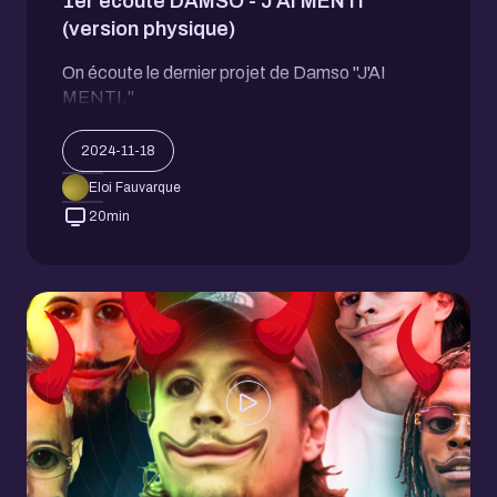
1er écoute DAMSO - J’AI MENTI
(version physique)
On écoute le dernier projet de Damso "J'AI
MENTI."
2024-11-18
Eloi Fauvarque
20
min