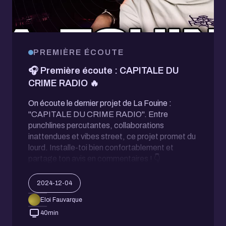
PREMIÈRE ÉCOUTE
🎧 Première écoute : CAPITALE DU
CRIME RADIO 🔥
On écoute le dernier projet de La Fouine :
"CAPITALE DU CRIME RADIO". Entre
punchlines percutantes, collaborations
inattendues et vibes street, ce projet promet du
lourd. Installe-toi bien confortablement et
partage ton avis en commentaires ! 👇
2024-12-04
Eloi Fauvarque
40
min