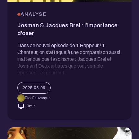
ANALYSE
Josman & Jacques Brel : l’importance
d'oser
Dans ce nouvel épisode de 1 Rappeur / 1
Chanteur, on s’attaque à une comparaison aussi
inattendue que fascinante : Jacques Brel et
Josman ! Deux artistes que tout semble
opposer… et pourtant.
2025-03-09
Eloi Fauvarque
10
min