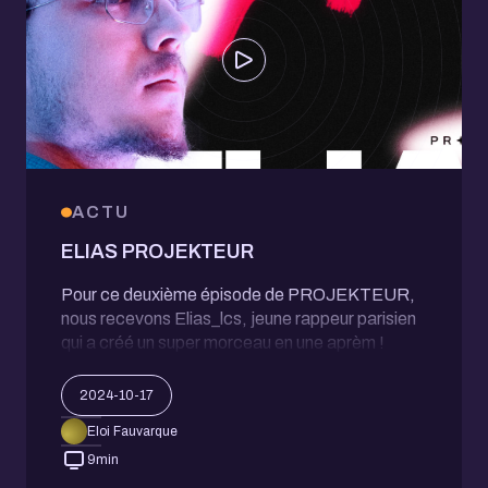
ACTU
ELIAS PROJEKTEUR
Pour ce deuxième épisode de PROJEKTEUR,
nous recevons Elias_lcs, jeune rappeur parisien
qui a créé un super morceau en une aprèm !
2024-10-17
Eloi Fauvarque
9
min