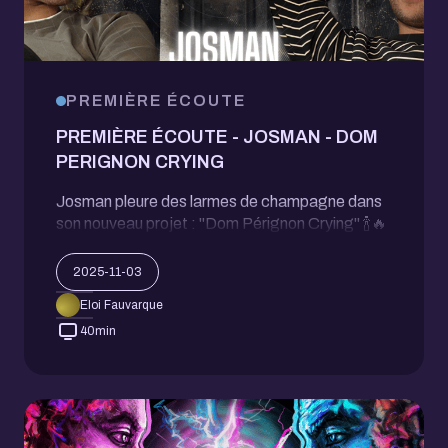
PREMIÈRE ÉCOUTE
PREMIÈRE ÉCOUTE - JOSMAN - DOM
PERIGNON CRYING
Josman pleure des larmes de champagne dans
son nouveau projet : "Dom Pérignon Crying" 🍾🔥
2025-11-03
Eloi Fauvarque
40
min