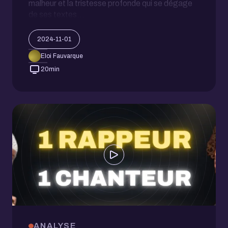
malheur et la tristesse profonde qui se dégage
de ses textes...
2024-11-01
Eloi Fauvarque
20
min
ANALYSE