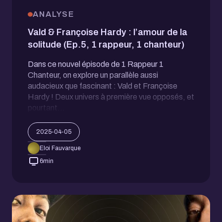
ANALYSE
Vald & Françoise Hardy : l’amour de la
solitude (Ep.5, 1 rappeur, 1 chanteur)
Dans ce nouvel épisode de 1 Rappeur 1
Chanteur, on explore un parallèle aussi
audacieux que fascinant : Vald et Françoise
Hardy ! Deux univers à première vue opposés, et
pourtant…
2025-04-05
Eloi Fauvarque
6
min