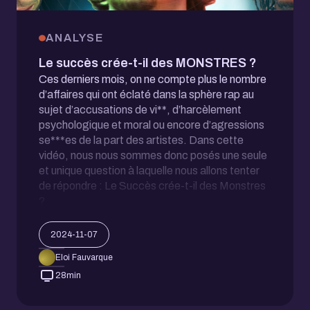
ANALYSE
Le succès crée-t-il des MONSTRES ?
Ces derniers mois, on ne compte plus le nombre
d’affaires qui ont éclaté dans la sphère rap au
sujet d’accusations de vi**, d’harcèlement
psychologique et moral ou encore d’agressions
se***es de la part des artistes. Dans cette
vidéo, nous nous sommes donc posés une seule
et unique question à laquelle nous allons tenter
de répondre : Le Succès crée-t-il des Monstres
?
2024-11-07
Eloi Fauvarque
28
min