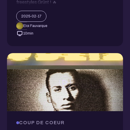
freestyles Grünt ! 🔥
2025-02-17
Eloi Fauvarque
10
min
COUP DE COEUR