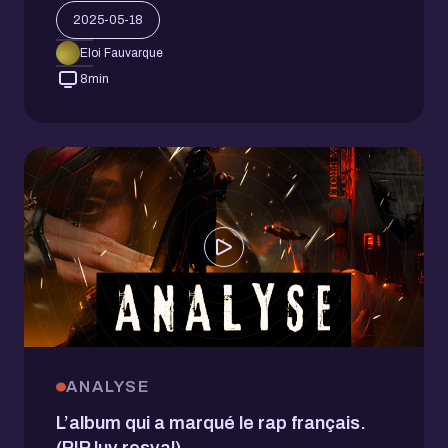
2025-05-18
Eloi Fauvarque
8
min
ANALYSE
L’album qui a marqué le rap français.
(RIP luv resval)