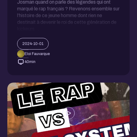
Josman quand on parle des légendes qui ont
marqué le rap français ? Revenons ensemble sur
l’histoire de ce jeune homme dont rien ne
destinait à devenir le roi de cette génération de
kickeurs…
2024-10-01
Eloi Fauvarque
40
min