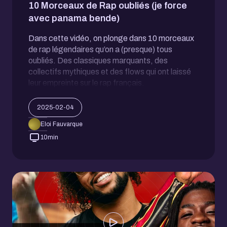
10 Morceaux de Rap oubliés (je force
avec panama bende)
Dans cette vidéo, on plonge dans 10 morceaux
de rap légendaires qu’on a (presque) tous
oubliés. Des classiques marquants, des
collectifs mythiques et des flows qui ont laissé
leur empreinte sur le rap français.
2025-02-04
Eloi Fauvarque
10
min