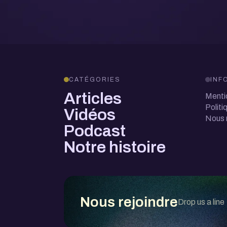
CATÉGORIES
INF
Articles
Menti
Politi
Vidéos
Nous 
Podcast
Notre histoire
Nous rejoindre
Drop us a line