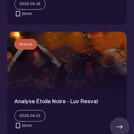
2025-05-18
10
min
Analyse
Analyse Étoile Noire - Luv Resval
2025-04-21
10
min