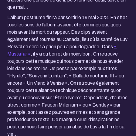
que mal…
L’album posthume finira par sortir le 19 mai 2023. En effet,
tous les sons de l’album avaient été terminés quelques
mois avant la mort du rappeur. Des clips avaient
également été tournés au Canada, lieu où la santé de Luv
Resval se serait à priori peu à peu dégradée. Dans
«
Mustafar »
, il y a du bon et du moins bon. On retrouve
toujours cette musique qui nous permet de nous évader
loin dans les étoiles. Je pense par exemple aux titres
“Hyrule”, “Souvenir Lointain”, « Ballade nocturne III » ou
encore « Un Viano à Venise ». On retrouve également
toujours cette aisance technique déconcertante qu’on
avait pu découvrir sur “Étoile Noire”. Cependant, d’autres
titres, comme « Faucon Millenium » ou « Bentley » par
exemple, sont assez pauvres en rimes et sans grande
profondeur de texte. Ce manque cruel d’inspiration ne
peut que nous faire penser aux abus de Luv à la fin de sa
vie…