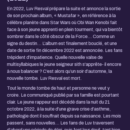
En 2022, Luv Resval prépare la suite et annonce la sortie
de son prochain album, « Mustafar », en référence à la
célèbre planète dans Star Wars où Obi Wan Kenobi fait
face à son jeune apprenti en plein tourment, qui va bientôt
sombrer dans le côté obscur de la Force… Comme un
signe du destin… L’album est finalement bouclé, et une
date de sortie fin décembre 2022 est annoncée. Les fans
trépident d’impatience. Quelle nouvelle valse de
multisyllabiques le jeune seigneur sith s'apprête- il encore
à nous balancer ? C’est alors qu’un soir d’automne, la
nouvelle tombe. Luv Resval est mort.
Tout le monde tombe de haut et personne ne veut y
croire. Le communiqué publié par sa famille est pourtant
clair. Le jeune rappeur est décédé dans la nuit du 21
octobre 2022, à la suite d’une grave crise d’asthme,
pathologie dont il souffrait depuis sa naissance. Les mois
passent, sans nouvelles… Les fans de Luv traversent
d’abord une période de déni, puis font leur deuil, tant bien