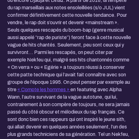
ou encore Djadja et Dinaz. À partir de 2018, la tempête
du rap marseillais aux notes ensoleillées (s/o JUL) vient
confirmer définitivement cette nouvelle tendance. Pour
vendre, le rap doit s’ouvrir et devenir «mainstream ».
Seuls quelques rescapés du boom-bap (genre musical
aussi appelé “rap de puriste”) feront face à cette nouvelle
vague de hits chantés. Seulement, peu sont ceux qui y
survivront... Parmi les rescapés, on peut citer par
exemple Nekfeu qui, malgré ses hits chantonnés comme
« On verra » ou « Egérie » a toujours réussi à conserver
cette patte technique qui l’avait fait connaître avec son
groupe de l'époque 1995. On peut penser par exemple au
titre
« Compte les hommes »
en featuring avec Alpha
Wann, l’autre survivant de la vague autotune, qui lui,
contrairement à son compère de toujours, ne sera jamais
passé du côté obscur et mélodieux du rap français. Ce
sont donc bien ces rappeurs qui ont inspiré le jeune sith,
qui allait devenir en quelques années seulement, l’un des
plus grands techniciens de sa génération. Tel un Nekfeu,