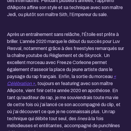
des internautes. Pendant plusieurs années, l’apprenti
d’Alkpote affine son style et sa technique avec son maître
Jedi, ou plutôt son maître Sith, l’Empereur du sale.
Après un entraînement sans relâche, l'Étoile est prête à
briller. L’année 2020 marque le début du succès pour Luv
Resval, notamment grâce à des freestyles remarqués sur
la chaîne youtube du Règlement et de Skyrock. Un
excellent morceau avec Freeze Corleone permet
également d’asseoir la place du jeune artiste dans le
paysage du rap français. Enfin, la sortie du morceau
«
Célébration »
, toujours en featuring avec son maître
Alkpote, vient finir cette année 2020 en apothéose. En
tant qu’auditeur de rap, je me souviendrais toute ma vie
de cette fois où j’ai lancé ce son accompagné du clip, et
où j’ai découvert ce que je ne connaissais plus. Un rap
technique qui débite tout seul, des
lines
à la fois
mélodieuses et entêtantes, accompagné de punchlines