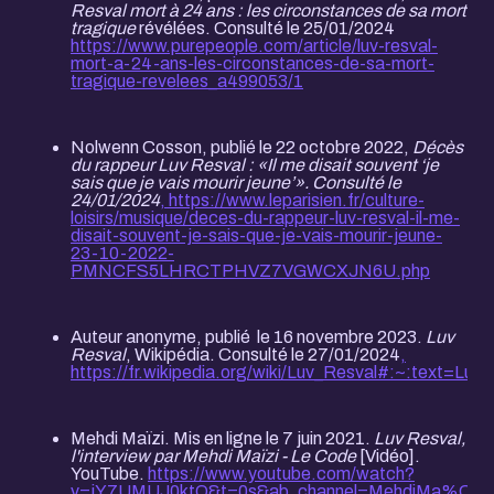
Resval mort à 24 ans : les circonstances de sa mort
tragique
révélées. Consulté le 25/01/2024
https://www.purepeople.com/article/luv-resval-
mort-a-24-ans-les-circonstances-de-sa-mort-
tragique-revelees_a499053/1
Nolwenn Cosson, publié le 22 octobre 2022,
Décès
du rappeur Luv Resval : «Il me disait souvent ‘je
sais que je vais mourir jeune’». Consulté le
24/01/2024
, https://www.leparisien.fr/culture-
loisirs/musique/deces-du-rappeur-luv-resval-il-me-
disait-souvent-je-sais-que-je-vais-mourir-jeune-
23-10-2022-
PMNCFS5LHRCTPHVZ7VGWCXJN6U.php
Auteur anonyme, publié le 16 novembre 2023.
Luv
Resval
, Wikipédia. Consulté le 27/01/2024
,
https://fr.wikipedia.org/wiki/Luv_Resval#:~:te
Mehdi Maïzi. Mis en ligne le 7 juin 2021.
Luv Resval,
l'interview par Mehdi Maïzi - Le Code
[Vidéo].
YouTube.
https://www.youtube.com/watch?
v=jY7UMUJ0ktQ&t=0s&ab_channel=MehdiMa%C3