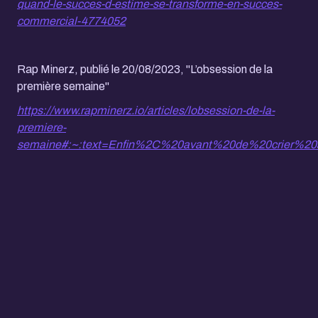
quand-le-succes-d-estime-se-transforme-en-succes-
commercial-4774052
Rap Minerz, publié le 20/08/2023, "L’obsession de la
première semaine"
https://www.rapminerz.io/articles/lobsession-de-la-
premiere-
semaine#:~:text=Enfin%2C%20avant%20de%20crier%2