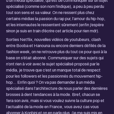
d’un média spécialisé, qui est de communiquer sur un sujet
spécialisé (comme son nom l’indique), a peu à peu perdu
tout son sens et sa valeur. On ne ressent plus chez
certains médias la passion du rap pur, l’amour du hip-hop,
et les internautes le ressentent sûrement (enfin j’espère
sinon je suis en train d’écrire cet article pour rien mdr).
Sorties Netflix, nouvelles vidéos de youtubeurs, clash
entre Booba et Hanouna ou encore derniers défilés de la
fashion week, on ne retrouve plus du tout ce pour quoi à la
base on s’était abonné. Communiquer sur des sujets qui
n’ont rien à voir avec le sujet spécialisé proposé par le
média, je trouve que c’est un manque total de respect
pour les followers et les passionnés du mouvement hip-
hop… Enfin quoi ? On va pas demander à un média
spécialisé dans l’architecture de nous parler des dernières
brosses à dent tendances à la mode. Bref, chacun se
fera son avis, mais si vous voulez suivre la culture pop et
l’actualité de la mode en France, vous avez cas vous
abonner à Konbini et on en parle plus. (je me suis mis en