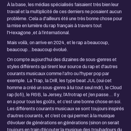
À la base, les médias spécialisés faisaient très bien leur
travail et la multiplicité de ces derniers ne posaient aucun
problème. Cela a d'ailleurs été une très bonne chose pour
la mise en lumière du rap français à travers tout
l'Hexagone ,et à l’international.
Mais voilà, on arrive en 2024, et le rap a beaucoup,
beaucoup…beaucoup évolué.
On compte aujourd’hui des dizaines de sous-genres et
styles différents qui tirent leur source du rap et d'autres
courants musicaux comme l’afro ou l'hyper pop par
exemple. La Trap, la Drill, les type beat JUL (oui cet
homme a créé un sous-genre à lui tout seul mdr), le Cloud
rap (lofi), le R&B, la Jersey, l’Afrotrap et j’en passe… Il y
en a pour tous les goûts, et c’est une bonne chose en soi.
Les différents courants musicaux se sont toujours inspirés
d’autres courants, et c’est ce qui permet à la musique
d’évoluer de générations en générations (sinon on serait
toujours en train d’écouter la musique des troubadours du