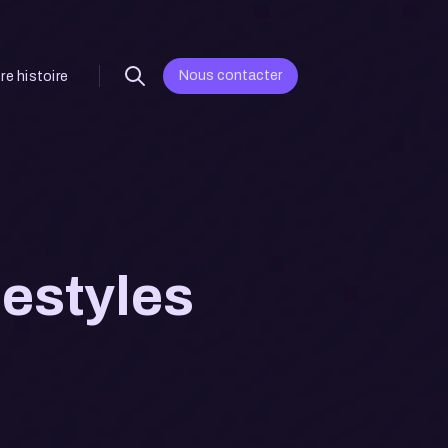
Nous contacter
re histoire
eestyles