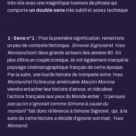
très vite avec une magnifique tournure de phrase qui
comporte
un double sens
très subtil et assez technique
:
1- Sens n°1 :
Pour la première signification, remettons
un peu de contexte historique.
Simone Signoret
et
Yves
Montand
sont deux grands acteurs des années 80. En
plus d’être un couple iconique, ils ont également marqué le
paysage cinématographique français de cette époque.
Par la suite, une lourde histoire de tromperie entre
Yves
Montand
et l’icône pop américaine
Marylin Monroe
viendra entacher leur histoire d’amour, et ridiculiser
l’actrice française aux yeux du Monde entier .
“J’pensais
pas qu’on s’ignorait comme Simone à cause du
montant”
fait donc référence à Simone Signoret, qui, à la
suite de cette histoire a décidé d’ignorer son mari,
Yves
Montand.