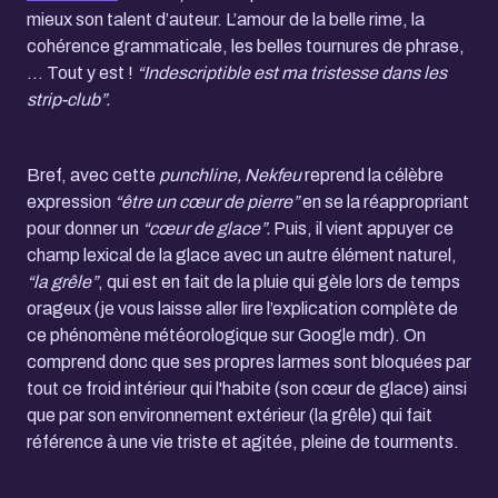
mieux son talent d’auteur. L’amour de la belle rime, la
cohérence grammaticale, les belles tournures de phrase,
… Tout y est !
“Indescriptible est ma tristesse dans les
strip-club”.
Bref, avec cette
punchline,
Nekfeu
reprend la célèbre
expression
“être un cœur de pierre”
en se la réappropriant
pour donner un
“cœur de glace”.
Puis, il vient appuyer ce
champ lexical de la glace avec un autre élément naturel,
“la grêle”
, qui est en fait de la pluie qui gèle lors de temps
orageux (je vous laisse aller lire l’explication complète de
ce phénomène météorologique sur Google mdr). On
comprend donc que ses propres larmes sont bloquées par
tout ce froid intérieur qui l'habite (son cœur de glace) ainsi
que par son environnement extérieur (la grêle) qui fait
référence à une vie triste et agitée, pleine de tourments.