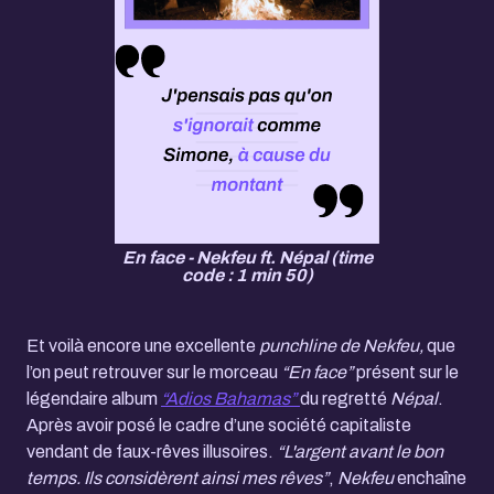
En face - Nekfeu ft. Népal (time
code : 1 min 50)
Et voilà encore une excellente
punchline de Nekfeu,
que
l’on peut retrouver sur le morceau
“En face”
présent sur le
légendaire album
“Adios Bahamas”
du regretté
Népal
.
Après avoir posé le cadre d’une société capitaliste
vendant de faux-rêves illusoires.
“L'argent avant le bon
temps. Ils considèrent ainsi mes rêves”
,
Nekfeu
enchaîne