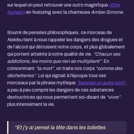
sur lequel on peut retrouver une outro magnifique
(Etre
humain)
en featuring avec la chanteuse
Amber Simone.
Bourré de pensées philosophiques, ce morceau de
Nekfeu
tient à nous rappeler les dangers des drogues et
de l’alcool qui détruisent notre corps, et plus globalement
qui portent atteinte à notre qualité de vie.
“Chacun ses
addictions, les moins que rien se multiplient”
. En
consommant
“la mort”
, on traite nos corps
“comme des
déchetteries”
. Lui qui signait à l’époque tous ses
morceaux par la phrase mythique
“balance un autre joint”
,
a peu à peu compris les dangers de ces substances
destructrices qui nous permettent soi-disant de
“vivre”
plus intensément la vie.
“Et j'y ai pensé la tête dans les toilettes